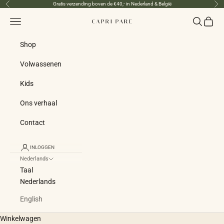
Naar inhoud
Gratis verzending boven de €40,- in Nederland & België
Vorige
Vol
Menu
Zoeken
Winke
Capri Pare
Shop
Volwassenen
Kids
Ons verhaal
Contact
INLOGGEN
Nederlands
Taal
Nederlands
English
Winkelwagen
DESIGN VOOR GROOT EN KLEIN